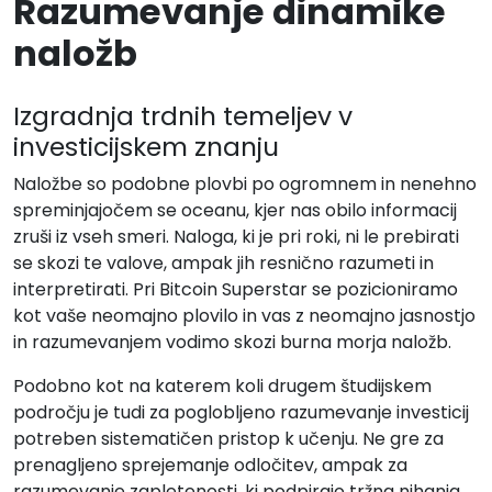
Razumevanje dinamike
naložb
Izgradnja trdnih temeljev v
investicijskem znanju
Naložbe so podobne plovbi po ogromnem in nenehno
spreminjajočem se oceanu, kjer nas obilo informacij
zruši iz vseh smeri. Naloga, ki je pri roki, ni le prebirati
se skozi te valove, ampak jih resnično razumeti in
interpretirati. Pri Bitcoin Superstar se pozicioniramo
kot vaše neomajno plovilo in vas z neomajno jasnostjo
in razumevanjem vodimo skozi burna morja naložb.
Podobno kot na katerem koli drugem študijskem
področju je tudi za poglobljeno razumevanje investicij
potreben sistematičen pristop k učenju. Ne gre za
prenagljeno sprejemanje odločitev, ampak za
razumevanje zapletenosti, ki podpirajo tržna nihanja.