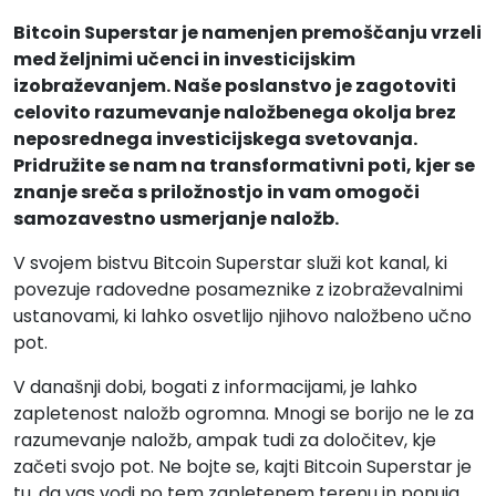
Bitcoin Superstar je namenjen premoščanju vrzeli
med željnimi učenci in investicijskim
izobraževanjem. Naše poslanstvo je zagotoviti
celovito razumevanje naložbenega okolja brez
neposrednega investicijskega svetovanja.
Pridružite se nam na transformativni poti, kjer se
znanje sreča s priložnostjo in vam omogoči
samozavestno usmerjanje naložb.
V svojem bistvu Bitcoin Superstar služi kot kanal, ki
povezuje radovedne posameznike z izobraževalnimi
ustanovami, ki lahko osvetlijo njihovo naložbeno učno
pot.
V današnji dobi, bogati z informacijami, je lahko
zapletenost naložb ogromna. Mnogi se borijo ne le za
razumevanje naložb, ampak tudi za določitev, kje
začeti svojo pot. Ne bojte se, kajti Bitcoin Superstar je
tu, da vas vodi po tem zapletenem terenu in ponuja