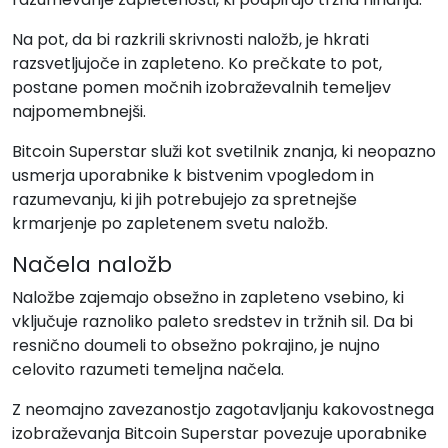
Na pot, da bi razkrili skrivnosti naložb, je hkrati
razsvetljujoče in zapleteno. Ko prečkate to pot,
postane pomen močnih izobraževalnih temeljev
najpomembnejši.
Bitcoin Superstar služi kot svetilnik znanja, ki neopazno
usmerja uporabnike k bistvenim vpogledom in
razumevanju, ki jih potrebujejo za spretnejše
krmarjenje po zapletenem svetu naložb.
Načela naložb
Naložbe zajemajo obsežno in zapleteno vsebino, ki
vključuje raznoliko paleto sredstev in tržnih sil. Da bi
resnično doumeli to obsežno pokrajino, je nujno
celovito razumeti temeljna načela.
Z neomajno zavezanostjo zagotavljanju kakovostnega
izobraževanja Bitcoin Superstar povezuje uporabnike