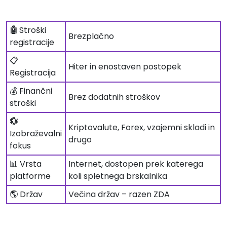
🤖
Stroški
Brezplačno
registracije
📋
Hiter in enostaven postopek
Registracija
💰 Finančni
Brez dodatnih stroškov
stroški
💱
Kriptovalute, Forex, vzajemni skladi in
Izobraževalni
drugo
fokus
📊 Vrsta
Internet, dostopen prek katerega
platforme
koli spletnega brskalnika
🌎 Držav
Večina držav – razen ZDA