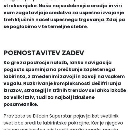
strokovnjake. Naša najsodobnejša orodja in viri
vam zagotavljajo sredstva za uspešno izvajanje
treh ključnih načel uspešnega trgovanja. Zdaj pa
se poglobimo v te temeljne stebre.
POENOSTAVITEV ZADEV
Ko gre za področje naložb, lahko navigacija
pogosto spominja na prečkanje zapletenega
labirinta, z zmedenimi zavoji in zavoji na vsakem
vogalu. Razkrivanje kompleksnosti dešifriranja
izrazov, strategij in tržnih trendov se lahko izkaže
za velik izziv, tudi za najbolj izkušene
posameznike.
Prav zato se Bitcoin Superstar pojavlja kot svetilnik
svetlobe sredi te labirintske pokrajine. Ker je njegovo
glavno poslanstvo odstraniti mrežo zmede, ponuja