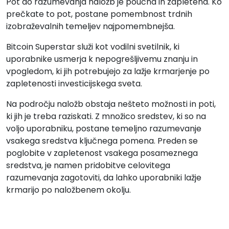
Pot do razumevanja naložb je poučna in zapletena. Ko
prečkate to pot, postane pomembnost trdnih
izobraževalnih temeljev najpomembnejša.
Bitcoin Superstar služi kot vodilni svetilnik, ki
uporabnike usmerja k nepogrešljivemu znanju in
vpogledom, ki jih potrebujejo za lažje krmarjenje po
zapletenosti investicijskega sveta.
Na področju naložb obstaja nešteto možnosti in poti,
ki jih je treba raziskati. Z množico sredstev, ki so na
voljo uporabniku, postane temeljno razumevanje
vsakega sredstva ključnega pomena. Preden se
poglobite v zapletenost vsakega posameznega
sredstva, je namen pridobitve celovitega
razumevanja zagotoviti, da lahko uporabniki lažje
krmarijo po naložbenem okolju.