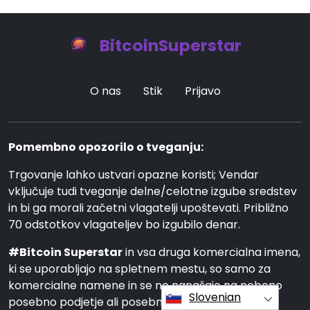
BitcoinSuperstar
O nas
Stik
Prijavo
Pomembno opozorilo o tveganju:
Trgovanje lahko ustvari opazne koristi; Vendar
vključuje tudi tveganje delne/celotne izgube sredstev
in bi ga morali začetni vlagatelji upoštevati. Približno
70 odstotkov vlagateljev bo izgubilo denar.
#Bitcoin Superstar
in vsa druga komercialna imena,
ki se uporabljajo na spletnem mestu, so samo za
komercialne namene in se ne nanašajo na nobeno
Slovenian
posebno podjetje ali posebne ponudnike storitev.