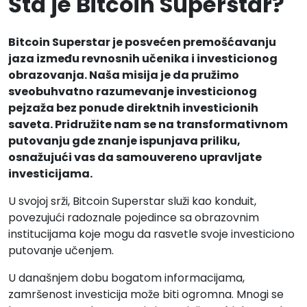
Šta je Bitcoin Superstar?
Bitcoin Superstar je posvećen premošćavanju
jaza između revnosnih učenika i investicionog
obrazovanja. Naša misija je da pružimo
sveobuhvatno razumevanje investicionog
pejzaža bez ponude direktnih investicionih
saveta. Pridružite nam se na transformativnom
putovanju gde znanje ispunjava priliku,
osnažujući vas da samouvereno upravljate
investicijama.
U svojoj srži, Bitcoin Superstar služi kao konduit,
povezujući radoznale pojedince sa obrazovnim
institucijama koje mogu da rasvetle svoje investiciono
putovanje učenjem.
U današnjem dobu bogatom informacijama,
zamršenost investicija može biti ogromna. Mnogi se