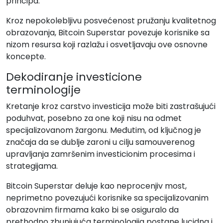
principa.
Kroz nepokolebljivu posvećenost pružanju kvalitetnog
obrazovanja, Bitcoin Superstar povezuje korisnike sa
nizom resursa koji razlažu i osvetljavaju ove osnovne
koncepte.
Dekodiranje investicione
terminologije
Kretanje kroz carstvo investicija može biti zastrašujući
poduhvat, posebno za one koji nisu na odmet
specijalizovanom žargonu. Međutim, od ključnog je
značaja da se dublje zaroni u cilju samouverenog
upravljanja zamršenim investicionim procesima i
strategijama.
Bitcoin Superstar deluje kao neprocenjiv most,
neprimetno povezujući korisnike sa specijalizovanim
obrazovnim firmama kako bi se osiguralo da
prethodno zbunjujuća terminologija postane lucidna i