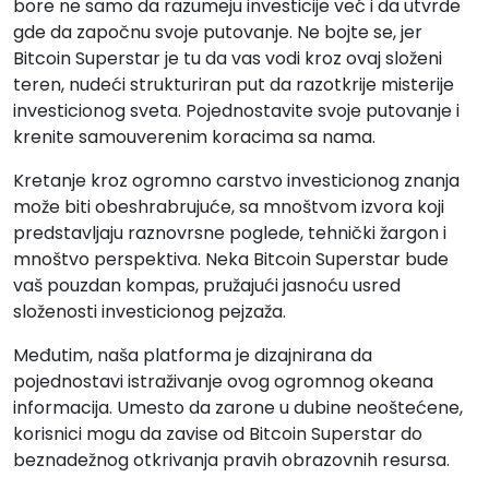
bore ne samo da razumeju investicije već i da utvrde
gde da započnu svoje putovanje. Ne bojte se, jer
Bitcoin Superstar je tu da vas vodi kroz ovaj složeni
teren, nudeći strukturiran put da razotkrije misterije
investicionog sveta. Pojednostavite svoje putovanje i
krenite samouverenim koracima sa nama.
Kretanje kroz ogromno carstvo investicionog znanja
može biti obeshrabrujuće, sa mnoštvom izvora koji
predstavljaju raznovrsne poglede, tehnički žargon i
mnoštvo perspektiva. Neka Bitcoin Superstar bude
vaš pouzdan kompas, pružajući jasnoću usred
složenosti investicionog pejzaža.
Međutim, naša platforma je dizajnirana da
pojednostavi istraživanje ovog ogromnog okeana
informacija. Umesto da zarone u dubine neoštećene,
korisnici mogu da zavise od Bitcoin Superstar do
beznadežnog otkrivanja pravih obrazovnih resursa.