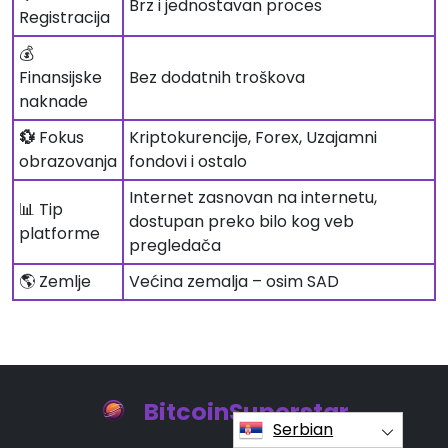
Brz i jednostavan proces
Registracija
💰
Finansijske
Bez dodatnih troškova
naknade
💱
Fokus
Kriptokurencije, Forex, Uzajamni
obrazovanja
fondovi i ostalo
Internet zasnovan na internetu,
📊 Tip
dostupan preko bilo kog veb
platforme
pregledača
🌎 Zemlje
Većina zemalja – osim SAD
BitcoinSuperstar
Serbian