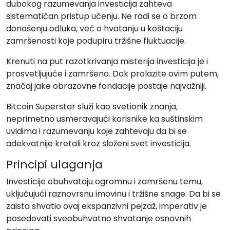
dubokog razumevanja investicija zahteva
sistematičan pristup učenju. Ne radi se o brzom
donošenju odluka, već o hvatanju u koštaciju
zamršenosti koje podupiru tržišne fluktuacije.
Krenuti na put razotkrivanja misterija investicija je i
prosvetljujuće i zamršeno. Dok prolazite ovim putem,
značaj jake obrazovne fondacije postaje najvažniji.
Bitcoin Superstar služi kao svetionik znanja,
neprimetno usmeravajući korisnike ka suštinskim
uvidima i razumevanju koje zahtevaju da bi se
adekvatnije kretali kroz složeni svet investicija.
Principi ulaganja
Investicije obuhvataju ogromnu i zamršenu temu,
uključujući raznovrsnu imovinu i tržišne snage. Da bi se
zaista shvatio ovaj ekspanzivni pejzaž, imperativ je
posedovati sveobuhvatno shvatanje osnovnih