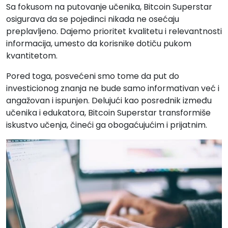
Sa fokusom na putovanje učenika, Bitcoin Superstar
osigurava da se pojedinci nikada ne osećaju
preplavljeno. Dajemo prioritet kvalitetu i relevantnosti
informacija, umesto da korisnike dotiču pukom
kvantitetom.
Pored toga, posvećeni smo tome da put do
investicionog znanja ne bude samo informativan već i
angažovan i ispunjen. Delujući kao posrednik između
učenika i edukatora, Bitcoin Superstar transformiše
iskustvo učenja, čineći ga obogaćujućim i prijatnim.