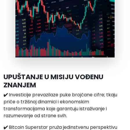
UPUŠTANJE U MISIJU VOĐENU
ZNANJEM
✔️
Investicije prevazilaze puke brojčane cifre; tkaju
priče o tržišnoj dinamici i ekonomskim
transformacijama koje garantuju istraživanje i
razumevanje od strane svih.
✔️
Bitcoin Superstar pruža jedinstvenu perspektivu