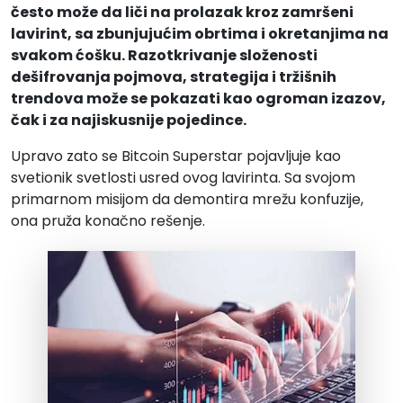
često može da liči na prolazak kroz zamršeni
lavirint, sa zbunjujućim obrtima i okretanjima na
svakom ćošku. Razotkrivanje složenosti
dešifrovanja pojmova, strategija i tržišnih
trendova može se pokazati kao ogroman izazov,
čak i za najiskusnije pojedince.
Upravo zato se Bitcoin Superstar pojavljuje kao
svetionik svetlosti usred ovog lavirinta. Sa svojom
primarnom misijom da demontira mrežu konfuzije,
ona pruža konačno rešenje.