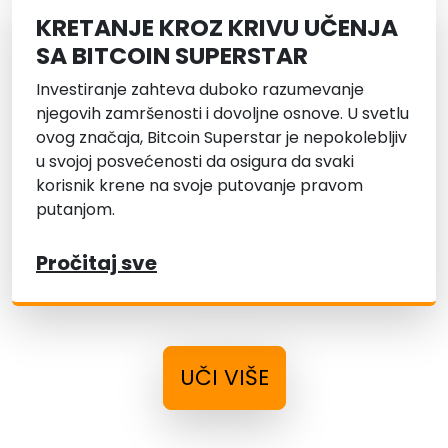
KRETANJE KROZ KRIVU UČENJA
SA BITCOIN SUPERSTAR
Investiranje zahteva duboko razumevanje
njegovih zamršenosti i dovoljne osnove. U svetlu
ovog značaja, Bitcoin Superstar je nepokolebljiv
u svojoj posvećenosti da osigura da svaki
korisnik krene na svoje putovanje pravom
putanjom.
Pročitaj sve
UČI VIŠE