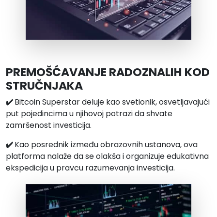
PREMOŠĆAVANJE RADOZNALIH KOD
STRUČNJAKA
✔️
Bitcoin Superstar deluje kao svetionik, osvetljavajući
put pojedincima u njihovoj potrazi da shvate
zamršenost investicija.
✔️
Kao posrednik između obrazovnih ustanova, ova
platforma nalaže da se olakša i organizuje edukativna
ekspedicija u pravcu razumevanja investicija.