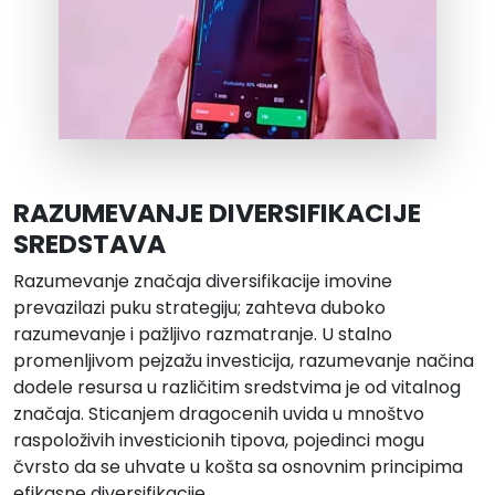
RAZUMEVANJE DIVERSIFIKACIJE
SREDSTAVA
Razumevanje značaja diversifikacije imovine
prevazilazi puku strategiju; zahteva duboko
razumevanje i pažljivo razmatranje. U stalno
promenljivom pejzažu investicija, razumevanje načina
dodele resursa u različitim sredstvima je od vitalnog
značaja. Sticanjem dragocenih uvida u mnoštvo
raspoloživih investicionih tipova, pojedinci mogu
čvrsto da se uhvate u košta sa osnovnim principima
efikasne diversifikacije.