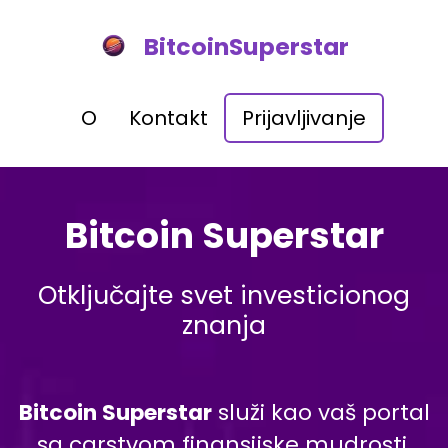
BitcoinSuperstar
O
Kontakt
Prijavljivanje
Bitcoin Superstar
Otključajte svet investicionog
znanja
Bitcoin Superstar
služi kao vaš portal
sa carstvom finansijske mudrosti,