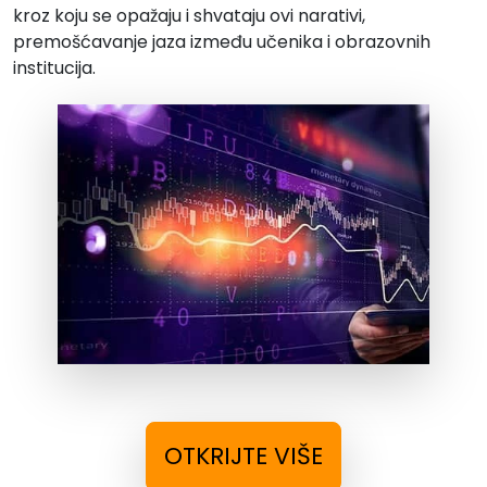
kroz koju se opažaju i shvataju ovi narativi,
premošćavanje jaza između učenika i obrazovnih
institucija.
OTKRIJTE VIŠE