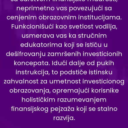
neprimetno vas povezujući sa
cenjenim obrazovnim institucijama.
Funkcionišući kao svetlost vodilja,
usmerava vas ka stručnim
edukatorima koji se ističu u
dešifrovanju zamršenih investicionih
koncepata. Idući dalje od pukih
instrukcija, to podstiče istinsku
zahvalnost za umetnost investicionog
obrazovanja, opremajući korisnike
holističkim razumevanjem
finansijskog pejzaža koji se stalno
razvija.