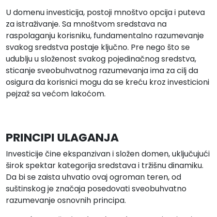
U domenu investicija, postoji mnoštvo opcija i puteva
za istraživanje. Sa mnoštvom sredstava na
raspolaganju korisniku, fundamentalno razumevanje
svakog sredstva postaje ključno. Pre nego što se
udublju u složenost svakog pojedinačnog sredstva,
sticanje sveobuhvatnog razumevanja ima za cilj da
osigura da korisnici mogu da se kreću kroz investicioni
pejzaž sa većom lakoćom.
PRINCIPI ULAGANJA
Investicije čine ekspanzivan i složen domen, uključujući
širok spektar kategorija sredstava i tržišnu dinamiku.
Da bi se zaista uhvatio ovaj ogroman teren, od
suštinskog je značaja posedovati sveobuhvatno
razumevanje osnovnih principa.