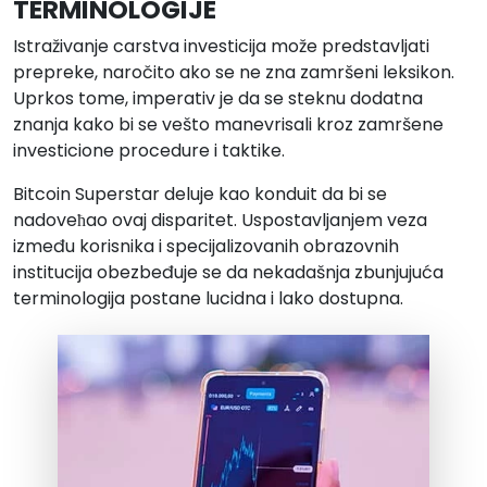
TERMINOLOGIJE
Istraživanje carstva investicija može predstavljati
prepreke, naročito ako se ne zna zamršeni leksikon.
Uprkos tome, imperativ je da se steknu dodatna
znanja kako bi se vešto manevrisali kroz zamršene
investicione procedure i taktike.
Bitcoin Superstar deluje kao konduit da bi se
nadoveћao ovaj disparitet. Uspostavljanjem veza
između korisnika i specijalizovanih obrazovnih
institucija obezbeđuje se da nekadašnja zbunjujuća
terminologija postane lucidna i lako dostupna.