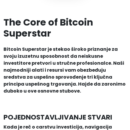
The Core of Bitcoin
Superstar
Bitcoin Superstar je stekao široko priznanje za
svoju izuzetnu sposobnost da neiskusne
investitore pretvori u stručne profesionalce. Naši
najmodniji alati i resursi vam obezbeđuju
sredstva za uspešno sprovođenje tri ključna
principa uspešnog trgovanja. Hajde da zaronimo
duboko u ove osnovne stubove.
POJEDNOSTAVLJIVANJE STVARI
Kada je reč o carstvu investicija, navigacija