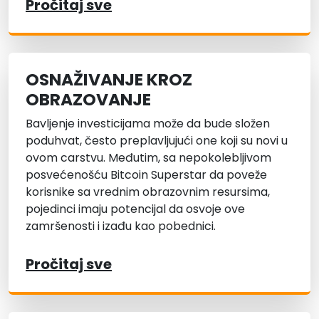
Pročitaj sve
OSNAŽIVANJE KROZ
OBRAZOVANJE
Bavljenje investicijama može da bude složen
poduhvat, često preplavljujući one koji su novi u
ovom carstvu. Međutim, sa nepokolebljivom
posvećenošću Bitcoin Superstar da poveže
korisnike sa vrednim obrazovnim resursima,
pojedinci imaju potencijal da osvoje ove
zamršenosti i izađu kao pobednici.
Pročitaj sve