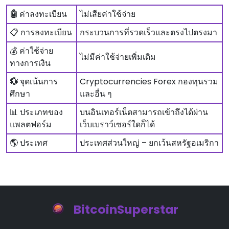
🤖
ค่าลงทะเบียน
ไม่เสียค่าใช้จ่าย
📋 การลงทะเบียน
กระบวนการที่รวดเร็วและตรงไปตรงมา
💰 ค่าใช้จ่าย
ไม่มีค่าใช้จ่ายเพิ่มเติม
ทางการเงิน
💱
จุดเน้นการ
Cryptocurrencies Forex กองทุนรวม
ศึกษา
และอื่น ๆ
📊 ประเภทของ
บนอินเทอร์เน็ตสามารถเข้าถึงได้ผ่าน
แพลตฟอร์ม
เว็บเบราว์เซอร์ใดก็ได้
🌎 ประเทศ
ประเทศส่วนใหญ่ – ยกเว้นสหรัฐอเมริกา
BitcoinSuperstar